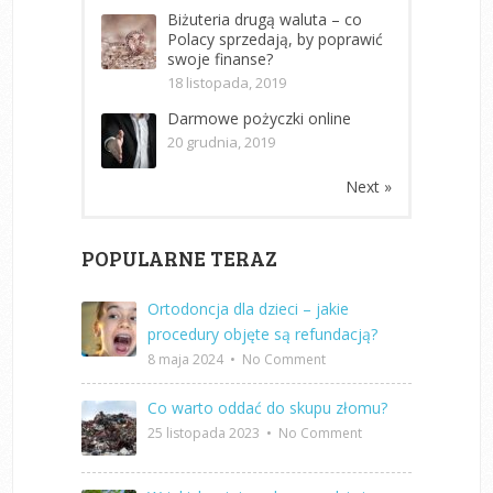
Biżuteria drugą waluta – co
Polacy sprzedają, by poprawić
swoje finanse?
18 listopada, 2019
Darmowe pożyczki online
20 grudnia, 2019
Next »
POPULARNE TERAZ
Ortodoncja dla dzieci – jakie
procedury objęte są refundacją?
8 maja 2024
•
No Comment
Co warto oddać do skupu złomu?
25 listopada 2023
•
No Comment