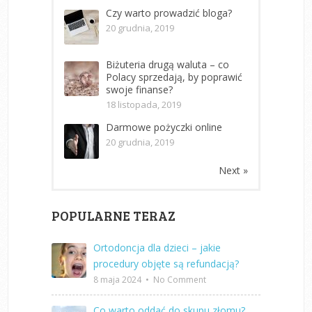
Czy warto prowadzić bloga?
20 grudnia, 2019
Biżuteria drugą waluta – co
Polacy sprzedają, by poprawić
swoje finanse?
18 listopada, 2019
Darmowe pożyczki online
20 grudnia, 2019
Next »
POPULARNE TERAZ
Ortodoncja dla dzieci – jakie
procedury objęte są refundacją?
8 maja 2024
•
No Comment
Co warto oddać do skupu złomu?