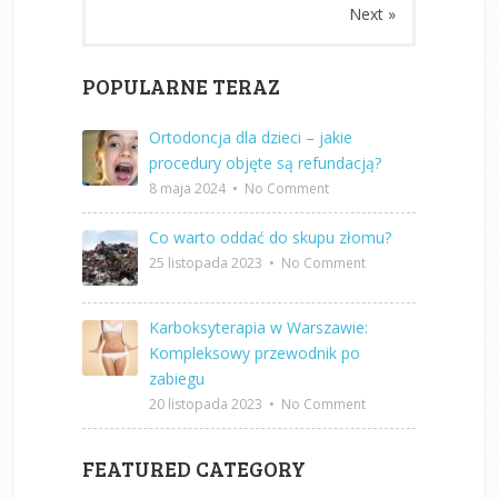
Next »
POPULARNE TERAZ
Ortodoncja dla dzieci – jakie
procedury objęte są refundacją?
8 maja 2024
•
No Comment
Co warto oddać do skupu złomu?
25 listopada 2023
•
No Comment
Karboksyterapia w Warszawie:
Kompleksowy przewodnik po
zabiegu
20 listopada 2023
•
No Comment
FEATURED CATEGORY