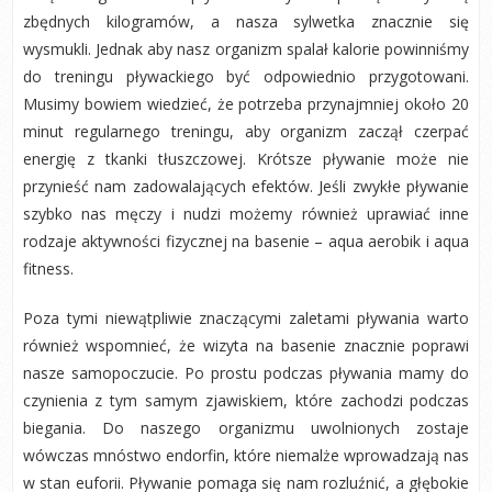
zbędnych kilogramów, a nasza sylwetka znacznie się
wysmukli. Jednak aby nasz organizm spalał kalorie powinniśmy
do treningu pływackiego być odpowiednio przygotowani.
Musimy bowiem wiedzieć, że potrzeba przynajmniej około 20
minut regularnego treningu, aby organizm zaczął czerpać
energię z tkanki tłuszczowej. Krótsze pływanie może nie
przynieść nam zadowalających efektów. Jeśli zwykłe pływanie
szybko nas męczy i nudzi możemy również uprawiać inne
rodzaje aktywności fizycznej na basenie – aqua aerobik i aqua
fitness.
Poza tymi niewątpliwie znaczącymi zaletami pływania warto
również wspomnieć, że wizyta na basenie znacznie poprawi
nasze samopoczucie. Po prostu podczas pływania mamy do
czynienia z tym samym zjawiskiem, które zachodzi podczas
biegania. Do naszego organizmu uwolnionych zostaje
wówczas mnóstwo endorfin, które niemalże wprowadzają nas
w stan euforii. Pływanie pomaga się nam rozluźnić, a głębokie