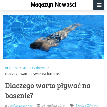
Magazyn Nowości
Home
/
Uroda i Zdrowie
/
Dlaczego warto pływać na basenie?
Dlaczego warto pływać na
basenie?
By
redakcja serwisu
23 grudnia 2019
Uroda i Zdrowie