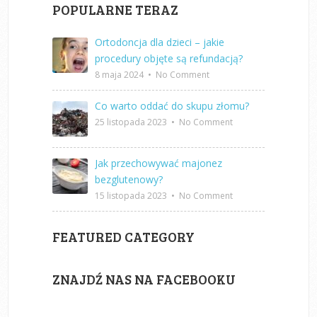
POPULARNE TERAZ
Ortodoncja dla dzieci – jakie
procedury objęte są refundacją?
8 maja 2024
•
No Comment
Co warto oddać do skupu złomu?
25 listopada 2023
•
No Comment
Jak przechowywać majonez
bezglutenowy?
15 listopada 2023
•
No Comment
FEATURED CATEGORY
ZNAJDŹ NAS NA FACEBOOKU