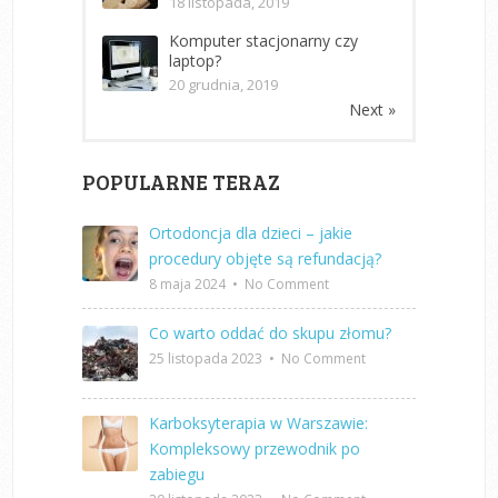
18 listopada, 2019
Komputer stacjonarny czy
laptop?
20 grudnia, 2019
Next »
POPULARNE TERAZ
Ortodoncja dla dzieci – jakie
procedury objęte są refundacją?
8 maja 2024
•
No Comment
Co warto oddać do skupu złomu?
25 listopada 2023
•
No Comment
Karboksyterapia w Warszawie:
Kompleksowy przewodnik po
zabiegu