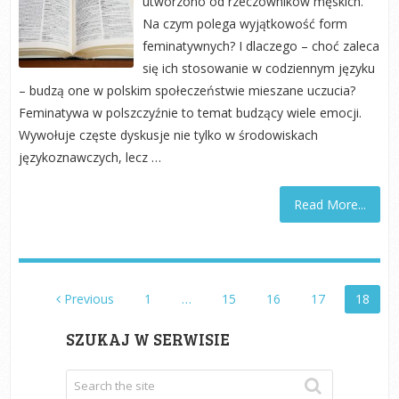
utworzono od rzeczowników męskich.
Na czym polega wyjątkowość form
feminatywnych? I dlaczego – choć zaleca
się ich stosowanie w codziennym języku
– budzą one w polskim społeczeństwie mieszane uczucia?
Feminatywa w polszczyźnie to temat budzący wiele emocji.
Wywołuje częste dyskusje nie tylko w środowiskach
językoznawczych, lecz …
Read More...
STRONICOWANIE
Previous
1
…
15
16
17
18
WPISÓW
SZUKAJ W SERWISIE