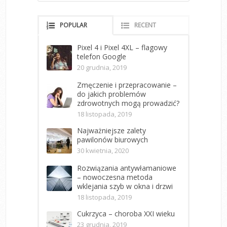
POPULAR
RECENT
Pixel 4 i Pixel 4XL – flagowy
telefon Google
20 grudnia, 2019
Zmęczenie i przepracowanie –
do jakich problemów
zdrowotnych mogą prowadzić?
18 listopada, 2019
Najważniejsze zalety
pawilonów biurowych
30 kwietnia, 2020
Rozwiązania antywłamaniowe
– nowoczesna metoda
wklejania szyb w okna i drzwi
18 listopada, 2019
Cukrzyca – choroba XXI wieku
23 grudnia, 2019